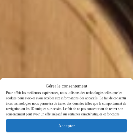
Gérer le consentement
Pour offrir les meilleures expériences, nous utilisons des technologies telles que les
cookies pour stocker et/ou accéder aux informations des appareils. Le fait de consentir
DÉGUSTEZ DES VINS
à ces technologies nous permettra de traiter des données telles que le comportement de
navigation ou les ID uniques sur ce site. Le fait de ne pas consentir ou de retirer son
D’EXCEPTION
consentement peut avoir un effet négatif sur certaines caractéristiques et fonctions.
Accepter
PATRIMOINE, INNOVATION & QUALITÉ