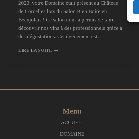
2023, votre Domaine était présent au Château
de Corcelles lors du Salon Bien Boire en
Beaujolais ! Ce salon nous a permis de faire
découvrir nos vins à des professionnels grâce à
des dégustations. Cet événement est…
PARTICIPATION
LIRE LA SUITE
DU
DOMAINE
AU
SALON
BIEN
BOIRE
EN
BEAUJOLAIS
!
Menu
ACCUEIL
DOMAINE